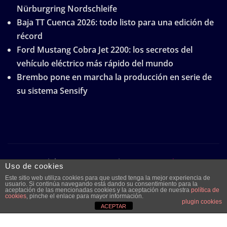
Nürburgring Nordschleife
Baja TT Cuenca 2026: todo listo para una edición de
récord
Ford Mustang Cobra Jet 2200: los secretos del
vehículo eléctrico más rápido del mundo
Brembo pone en marcha la producción en serie de
su sistema Sensify
Copyright © 2026 | Funciona con
WordPress
|
Uso de cookies
Frankfurt News
por ThemeArile
Este sitio web utiliza cookies para que usted tenga la mejor experiencia de
usuario. Si continúa navegando está dando su consentimiento para la
aceptación de las mencionadas cookies y la aceptación de nuestra
política de
cookies
, pinche el enlace para mayor información.
plugin cookies
Quiénes
Aviso legal y
Publicidad
Contacto
ACEPTAR
somos
protección de