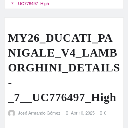
_7__UC776497_High
MY26_DUCATI_PA
NIGALE_V4_LAMB
ORGHINI_DETAILS
-
_7__UC776497_High
José Armando Gómez
Abr 10, 2025
0