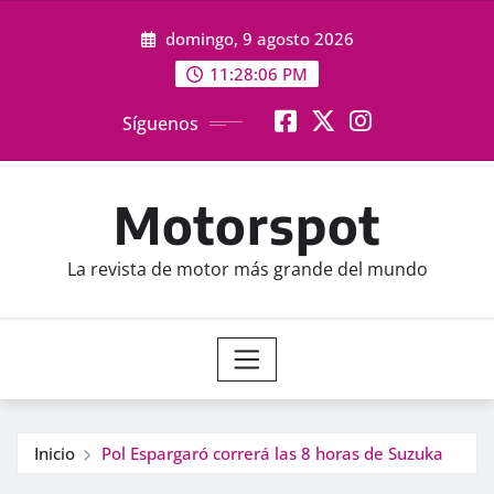
Saltar
domingo, 9 agosto 2026
al
contenido
11:28:07 PM
Síguenos
Motorspot
La revista de motor más grande del mundo
Inicio
Pol Espargaró correrá las 8 horas de Suzuka