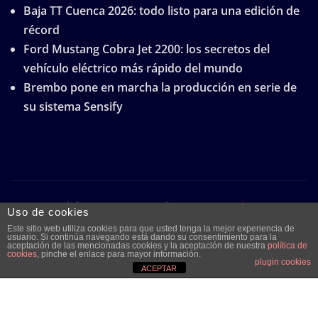
Baja TT Cuenca 2026: todo listo para una edición de
récord
Ford Mustang Cobra Jet 2200: los secretos del
vehículo eléctrico más rápido del mundo
Brembo pone en marcha la producción en serie de
su sistema Sensify
Copyright © 2026 | Funciona con
WordPress
|
Uso de cookies
Frankfurt News
por ThemeArile
Este sitio web utiliza cookies para que usted tenga la mejor experiencia de
usuario. Si continúa navegando está dando su consentimiento para la
aceptación de las mencionadas cookies y la aceptación de nuestra
política de
cookies
, pinche el enlace para mayor información.
plugin cookies
Quiénes
Aviso legal y
Publicidad
Contacto
ACEPTAR
somos
protección de
datos