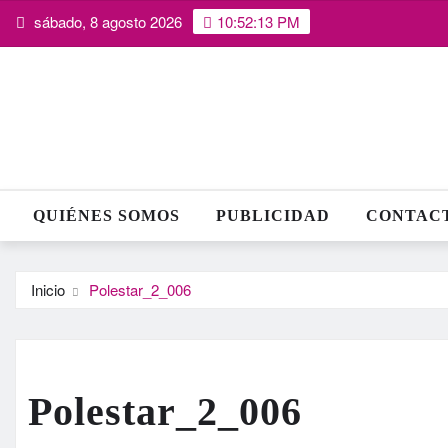
Saltar
sábado, 8 agosto 2026
10:52:14 PM
al
contenido
QUIÉNES SOMOS
PUBLICIDAD
CONTAC
Inicio
Polestar_2_006
Polestar_2_006