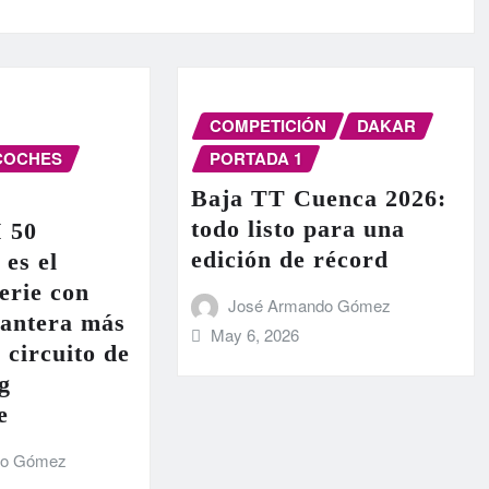
COMPETICIÓN
DAKAR
COCHES
PORTADA 1
Baja TT Cuenca 2026:
todo listo para una
I 50
edición de récord
 es el
erie con
José Armando Gómez
lantera más
May 6, 2026
 circuito de
g
e
do Gómez