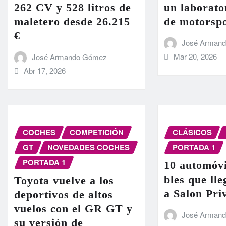
262 CV y 528 litros de
un laborato
maletero desde 26.215
de motorsp
€
José Arman
Mar 20, 2026
José Armando Gómez
Abr 17, 2026
COCHES
COMPETICIÓN
CLÁSICOS
GT
NOVEDADES COCHES
PORTADA 1
PORTADA 1
10 automóvi
bles que ll
Toyota vuelve a los
a Salon Pri
deportivos de altos
vuelos con el GR GT y
José Arman
su versión de