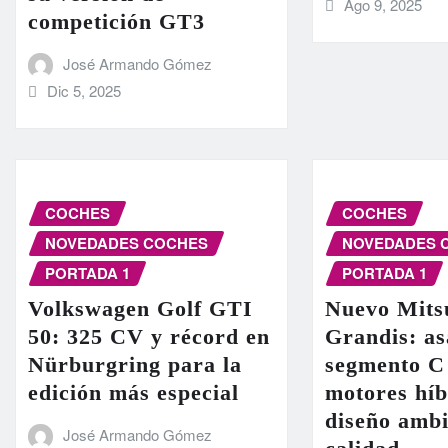
Ago 9, 2025
competición GT3
José Armando Gómez
Dic 5, 2025
COCHES
COCHES
NOVEDADES COCHES
NOVEDADES 
PORTADA 1
PORTADA 1
Volkswagen Golf GTI
Nuevo Mits
50: 325 CV y récord en
Grandis: as
Nürburgring para la
segmento C
edición más especial
motores híb
diseño ambi
José Armando Gómez