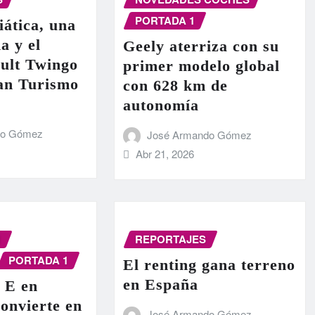
PORTADA 1
iática, una
a y el
Geely aterriza con su
ult Twingo
primer modelo global
ran Turismo
con 628 km de
autonomía
do Gómez
José Armando Gómez
Abr 21, 2026
N
REPORTAJES
PORTADA 1
El renting gana terreno
en España
 E en
onvierte en
José Armando Gómez