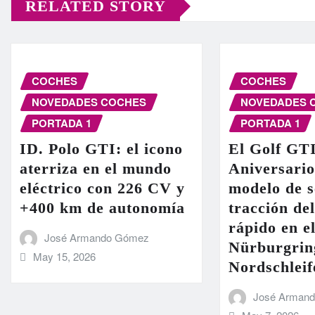
RELATED STORY
COCHES
COCHES
NOVEDADES COCHES
NOVEDADES 
PORTADA 1
PORTADA 1
ID. Polo GTI: el icono
El Golf GT
aterriza en el mundo
Aniversario
eléctrico con 226 CV y
modelo de s
+400 km de autonomía
tracción de
rápido en el
José Armando Gómez
Nürburgrin
May 15, 2026
Nordschleif
José Arman