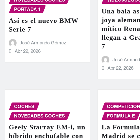
PORTADA 1
Una bala as
joya aleman
Así es el nuevo BMW
mítico Rena
Serie 7
llegan a G
José Armando Gómez
7
Abr 22, 2026
José Arman
Abr 22, 2026
COCHES
COMPETICIÓ
NOVEDADES COCHES
FORMULA E
Geely Starray EM-i, un
La Formula
híbrido enchufable con
Madrid se c