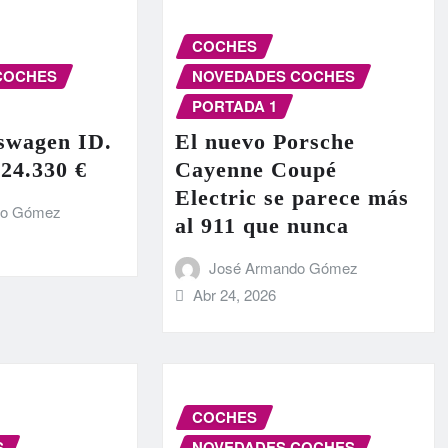
COCHES
COCHES
NOVEDADES COCHES
PORTADA 1
swagen ID.
El nuevo Porsche
 24.330 €
Cayenne Coupé
Electric se parece más
do Gómez
al 911 que nunca
José Armando Gómez
Abr 24, 2026
COCHES
S
NOVEDADES COCHES