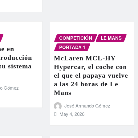
COMPETICIÓN
LE MANS
PORTADA 1
e en
producción
McLaren MCL-HY
 su sistema
Hypercar, el coche con
el que el papaya vuelve
a las 24 horas de Le
do Gómez
Mans
José Armando Gómez
May 4, 2026