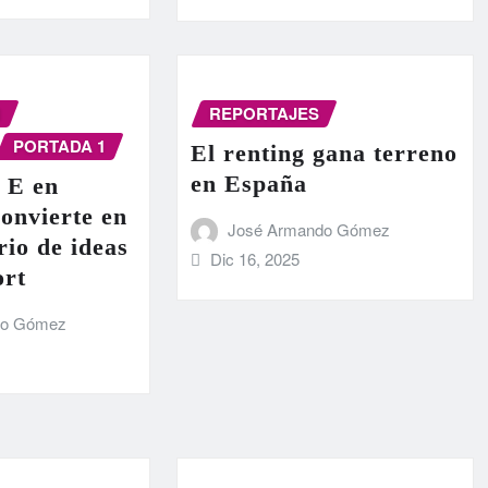
N
REPORTAJES
PORTADA 1
El renting gana terreno
en España
 E en
onvierte en
José Armando Gómez
rio de ideas
Dic 16, 2025
ort
do Gómez