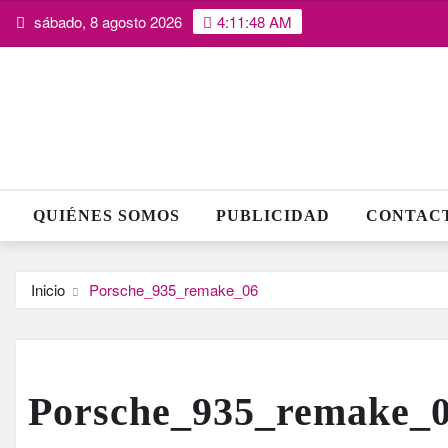
Saltar
sábado, 8 agosto 2026
4:11:49 AM
al
contenido
QUIÉNES SOMOS
PUBLICIDAD
CONTAC
Inicio
Porsche_935_remake_06
Porsche_935_remake_