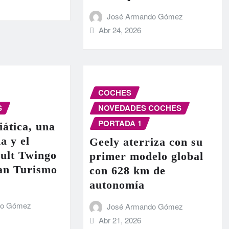
José Armando Gómez
Abr 24, 2026
COCHES
S
NOVEDADES COCHES
PORTADA 1
iática, una
a y el
Geely aterriza con su
ult Twingo
primer modelo global
ran Turismo
con 628 km de
autonomía
do Gómez
José Armando Gómez
Abr 21, 2026