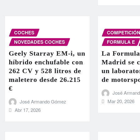
COCHES
COMPETICIÓ
NOVEDADES COCHES
FORMULA E
Geely Starray EM-i, un
La Formula
híbrido enchufable con
Madrid se c
262 CV y 528 litros de
un laborato
maletero desde 26.215
de motorsp
€
José Arman
Mar 20, 2026
José Armando Gómez
Abr 17, 2026