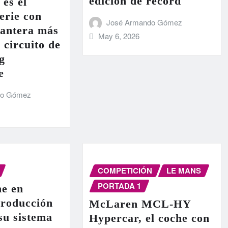
edición de récord
 es el
erie con
José Armando Gómez
lantera más
May 6, 2026
 circuito de
g
e
do Gómez
COMPETICIÓN
LE MANS
PORTADA 1
e en
producción
McLaren MCL-HY
 su sistema
Hypercar, el coche con