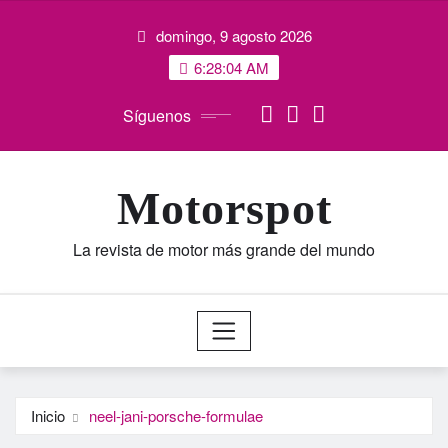
Saltar
domingo, 9 agosto 2026
al
contenido
6:28:05 AM
Síguenos
Motorspot
La revista de motor más grande del mundo
Inicio
neel-jani-porsche-formulae