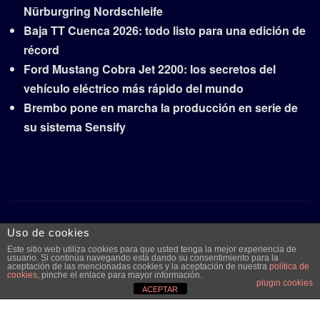
Nürburgring Nordschleife
Baja TT Cuenca 2026: todo listo para una edición de
récord
Ford Mustang Cobra Jet 2200: los secretos del
vehículo eléctrico más rápido del mundo
Brembo pone en marcha la producción en serie de
su sistema Sensify
Copyright © 2026 | Funciona con
WordPress
|
Frankfurt
Uso de cookies
News
por ThemeArile
Este sitio web utiliza cookies para que usted tenga la mejor experiencia de
usuario. Si continúa navegando está dando su consentimiento para la
aceptación de las mencionadas cookies y la aceptación de nuestra
política de
cookies
, pinche el enlace para mayor información.
plugin cookies
Quiénes
Aviso legal y
Publicidad
Contacto
ACEPTAR
somos
protección de