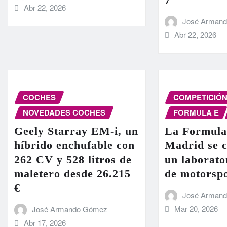
Abr 22, 2026
José Arman
Abr 22, 2026
COCHES
COMPETICIÓ
NOVEDADES COCHES
FORMULA E
Geely Starray EM-i, un
La Formula
híbrido enchufable con
Madrid se c
262 CV y 528 litros de
un laborato
maletero desde 26.215
de motorsp
€
José Arman
Mar 20, 2026
José Armando Gómez
Abr 17, 2026