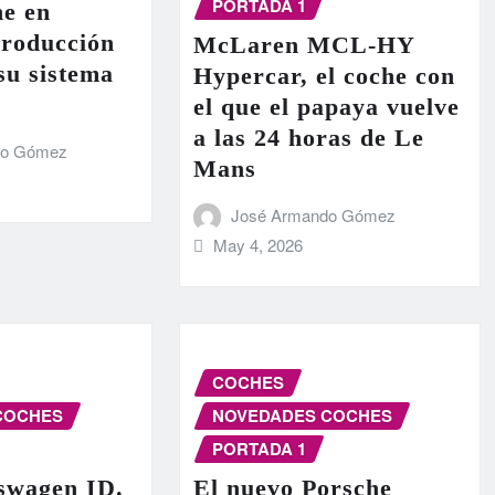
PORTADA 1
e en
producción
McLaren MCL-HY
 su sistema
Hypercar, el coche con
el que el papaya vuelve
a las 24 horas de Le
do Gómez
Mans
José Armando Gómez
May 4, 2026
COCHES
COCHES
NOVEDADES COCHES
PORTADA 1
swagen ID.
El nuevo Porsche