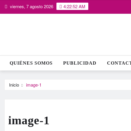
Saltar
viernes, 7 agosto 2026
4:22:53 AM
al
contenido
QUIÉNES SOMOS
PUBLICIDAD
CONTAC
Inicio
image-1
image-1