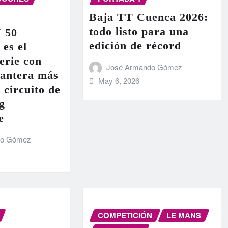
Baja TT Cuenca 2026:
todo listo para una
I 50
edición de récord
 es el
erie con
José Armando Gómez
lantera más
May 6, 2026
 circuito de
g
e
do Gómez
COMPETICIÓN
LE MANS