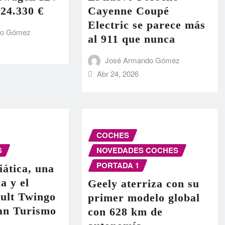
 24.330 €
Cayenne Coupé
Electric se parece más
do Gómez
al 911 que nunca
José Armando Gómez
Abr 24, 2026
COCHES
S
NOVEDADES COCHES
PORTADA 1
iática, una
a y el
Geely aterriza con su
ult Twingo
primer modelo global
ran Turismo
con 628 km de