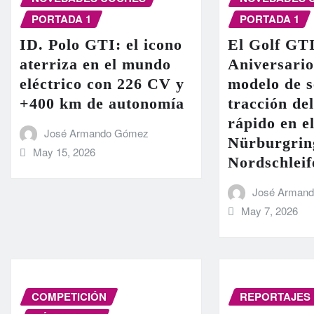
PORTADA 1
PORTADA 1
ID. Polo GTI: el icono
El Golf GT
aterriza en el mundo
Aniversario
eléctrico con 226 CV y
modelo de s
+400 km de autonomía
tracción de
rápido en el
José Armando Gómez
Nürburgrin
May 15, 2026
Nordschleif
José Arman
May 7, 2026
COMPETICIÓN
REPORTAJES