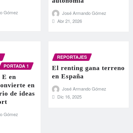
autonomía
do Gómez
José Armando Gómez
Abr 21, 2026
N
REPORTAJES
PORTADA 1
El renting gana terreno
en España
 E en
onvierte en
José Armando Gómez
rio de ideas
Dic 16, 2025
ort
do Gómez