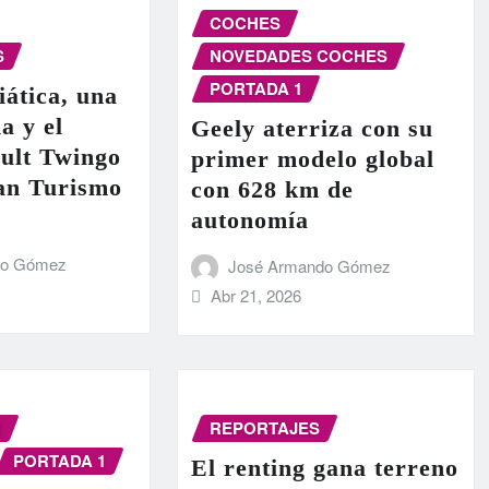
COCHES
S
NOVEDADES COCHES
PORTADA 1
iática, una
a y el
Geely aterriza con su
ult Twingo
primer modelo global
ran Turismo
con 628 km de
autonomía
do Gómez
José Armando Gómez
Abr 21, 2026
N
REPORTAJES
PORTADA 1
El renting gana terreno