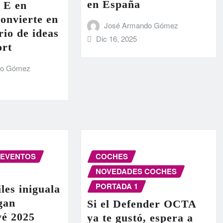
en España
 E en
onvierte en
José Armando Gómez
rio de ideas
Dic 16, 2025
ort
do Gómez
EVENTOS
COCHES
NOVEDADES COCHES
PORTADA 1
les iniguala
egan
Si el Defender OCTA
vé 2025
ya te gustó, espera a