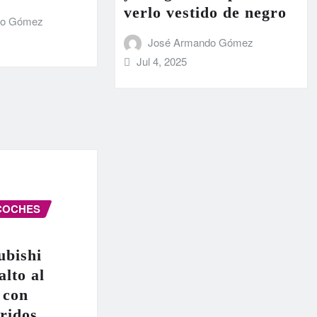
verlo vestido de negro
do Gómez
José Armando Gómez
Jul 4, 2025
COCHES
ubishi
alto al
 con
ridos,