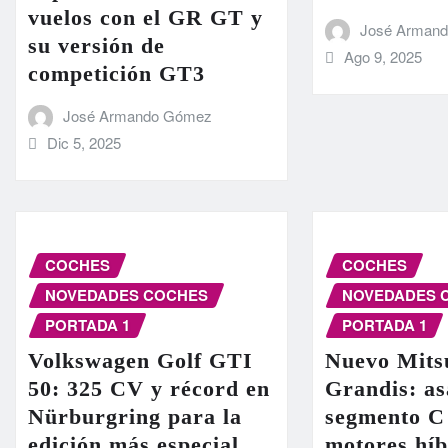
vuelos con el GR GT y
José Arman
su versión de
Ago 9, 2025
competición GT3
José Armando Gómez
Dic 5, 2025
COCHES
COCHES
NOVEDADES COCHES
NOVEDADES 
PORTADA 1
PORTADA 1
Volkswagen Golf GTI
Nuevo Mits
50: 325 CV y récord en
Grandis: as
Nürburgring para la
segmento C
edición más especial
motores híb