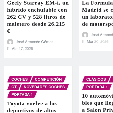
Geely Starray EM-i, un
La Formula
híbrido enchufable con
Madrid se c
262 CV y 528 litros de
un laborato
maletero desde 26.215
de motorsp
€
José Arman
Mar 20, 2026
José Armando Gómez
Abr 17, 2026
COCHES
COMPETICIÓN
CLÁSICOS
GT
NOVEDADES COCHES
PORTADA 1
PORTADA 1
10 automóvi
bles que ll
Toyota vuelve a los
a Salon Pri
deportivos de altos