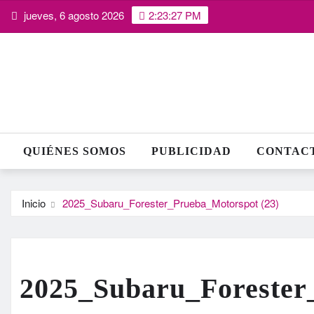
Saltar
jueves, 6 agosto 2026
2:23:28 PM
al
contenido
QUIÉNES SOMOS
PUBLICIDAD
CONTAC
Inicio
2025_Subaru_Forester_Prueba_Motorspot (23)
2025_Subaru_Forester