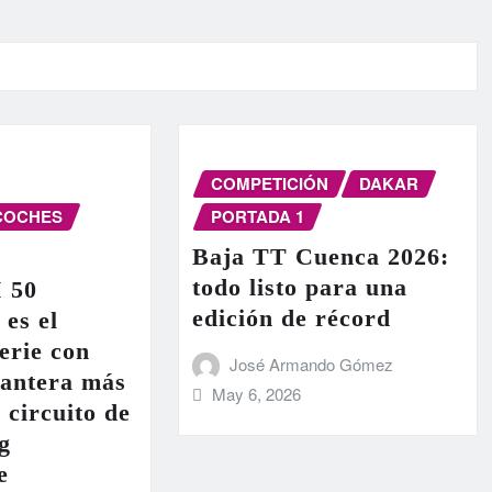
COMPETICIÓN
DAKAR
COCHES
PORTADA 1
Baja TT Cuenca 2026:
todo listo para una
I 50
edición de récord
 es el
erie con
José Armando Gómez
lantera más
May 6, 2026
 circuito de
g
e