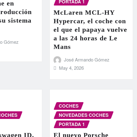
PORTADA 1
e en
producción
McLaren MCL-HY
 su sistema
Hypercar, el coche con
el que el papaya vuelve
a las 24 horas de Le
do Gómez
Mans
José Armando Gómez
May 4, 2026
COCHES
COCHES
NOVEDADES COCHES
PORTADA 1
swagen ID.
El nuevo Porsche