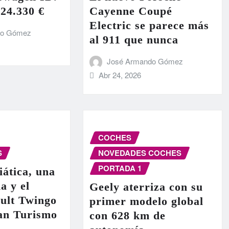
 24.330 €
Cayenne Coupé
Electric se parece más
do Gómez
al 911 que nunca
José Armando Gómez
Abr 24, 2026
COCHES
S
NOVEDADES COCHES
PORTADA 1
iática, una
a y el
Geely aterriza con su
ult Twingo
primer modelo global
ran Turismo
con 628 km de