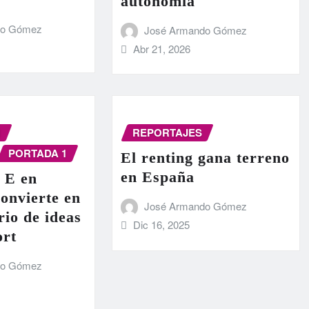
autonomía
do Gómez
José Armando Gómez
Abr 21, 2026
N
REPORTAJES
PORTADA 1
El renting gana terreno
en España
 E en
onvierte en
José Armando Gómez
rio de ideas
Dic 16, 2025
ort
do Gómez