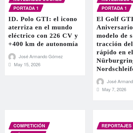
PORTADA 1
PORTADA 1
ID. Polo GTI: el icono
El Golf GT
aterriza en el mundo
Aniversario
eléctrico con 226 CV y
modelo de s
+400 km de autonomía
tracción de
rápido en el
José Armando Gómez
Nürburgrin
May 15, 2026
Nordschleif
José Arman
May 7, 2026
COMPETICIÓN
REPORTAJES