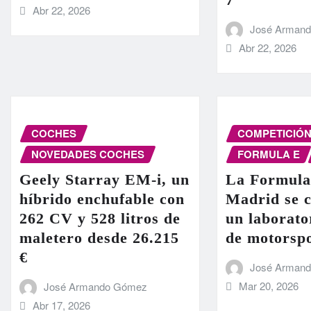
Abr 22, 2026
José Arman
Abr 22, 2026
COCHES
COMPETICIÓ
NOVEDADES COCHES
FORMULA E
Geely Starray EM-i, un
La Formula
híbrido enchufable con
Madrid se c
262 CV y 528 litros de
un laborato
maletero desde 26.215
de motorsp
€
José Arman
Mar 20, 2026
José Armando Gómez
Abr 17, 2026