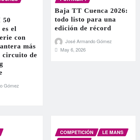
Baja TT Cuenca 2026:
todo listo para una
I 50
edición de récord
 es el
erie con
José Armando Gómez
lantera más
May 6, 2026
 circuito de
g
e
do Gómez
COMPETICIÓN
LE MANS