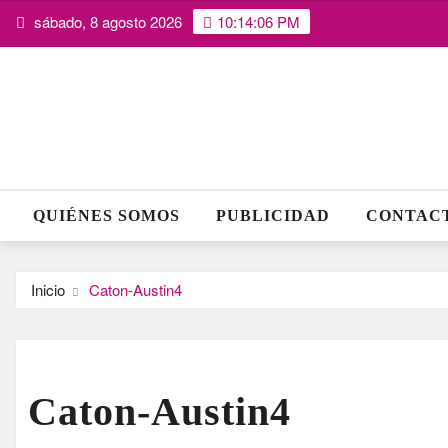
Saltar
sábado, 8 agosto 2026
10:14:07 PM
al
contenido
QUIÉNES SOMOS
PUBLICIDAD
CONTAC
Inicio
Caton-Austin4
Caton-Austin4