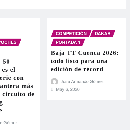
COMPETICIÓN
DAKAR
COCHES
PORTADA 1
Baja TT Cuenca 2026:
todo listo para una
I 50
edición de récord
 es el
erie con
José Armando Gómez
lantera más
May 6, 2026
 circuito de
g
e
do Gómez