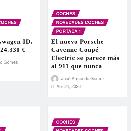
COCHES
COCHES
NOVEDADES COCHES
PORTADA 1
swagen ID.
El nuevo Porsche
 24.330 €
Cayenne Coupé
Electric se parece más
do Gómez
al 911 que nunca
José Armando Gómez
Abr 24, 2026
COCHES
S
NOVEDADES COCHES