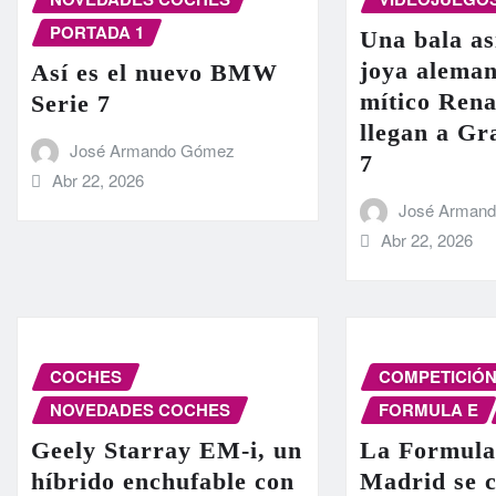
PORTADA 1
Una bala as
joya aleman
Así es el nuevo BMW
mítico Rena
Serie 7
llegan a G
José Armando Gómez
7
Abr 22, 2026
José Arman
Abr 22, 2026
COCHES
COMPETICIÓ
NOVEDADES COCHES
FORMULA E
Geely Starray EM-i, un
La Formula
híbrido enchufable con
Madrid se c