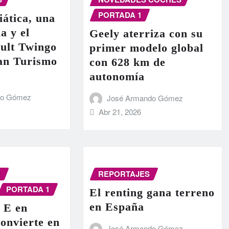
PORTADA 1
iática, una
a y el
Geely aterriza con su
ult Twingo
primer modelo global
ran Turismo
con 628 km de
autonomía
do Gómez
José Armando Gómez
Abr 21, 2026
N
REPORTAJES
PORTADA 1
El renting gana terreno
en España
 E en
onvierte en
José Armando Gómez