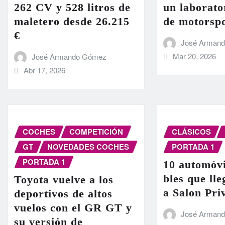
262 CV y 528 litros de
un laborato
maletero desde 26.215
de motorsp
€
José Arman
Mar 20, 2026
José Armando Gómez
Abr 17, 2026
COCHES
COMPETICIÓN
CLÁSICOS
GT
NOVEDADES COCHES
PORTADA 1
PORTADA 1
10 automóvi
bles que ll
Toyota vuelve a los
a Salon Pri
deportivos de altos
vuelos con el GR GT y
José Arman
su versión de