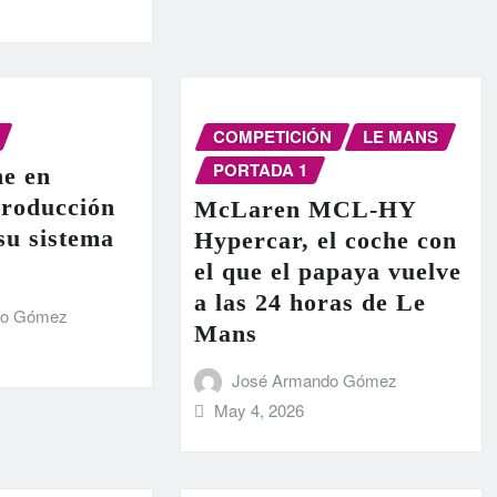
COMPETICIÓN
LE MANS
PORTADA 1
e en
producción
McLaren MCL-HY
 su sistema
Hypercar, el coche con
el que el papaya vuelve
a las 24 horas de Le
do Gómez
Mans
José Armando Gómez
May 4, 2026