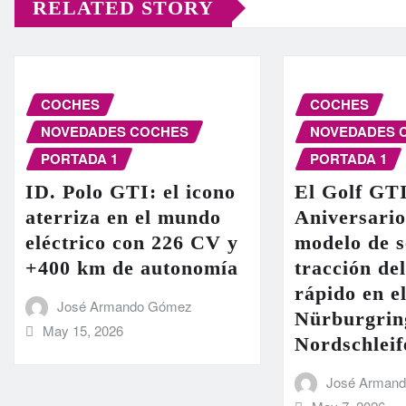
RELATED STORY
COCHES
COCHES
NOVEDADES COCHES
NOVEDADES 
PORTADA 1
PORTADA 1
ID. Polo GTI: el icono
El Golf GT
aterriza en el mundo
Aniversario
eléctrico con 226 CV y
modelo de s
+400 km de autonomía
tracción de
rápido en el
José Armando Gómez
Nürburgrin
May 15, 2026
Nordschleif
José Arman