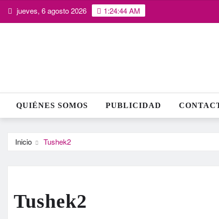
Saltar
jueves, 6 agosto 2026
1:24:45 AM
al
contenido
QUIÉNES SOMOS
PUBLICIDAD
CONTAC
Inicio
Tushek2
Tushek2