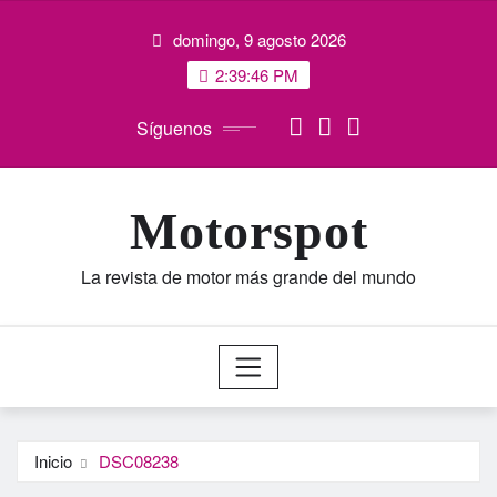
Saltar
domingo, 9 agosto 2026
al
contenido
2:39:47 PM
Síguenos
Motorspot
La revista de motor más grande del mundo
Inicio
DSC08238