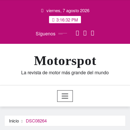
Saltar
viernes, 7 agosto 2026
al
contenido
3:16:33 PM
Síguenos
Motorspot
La revista de motor más grande del mundo
Inicio
DSC08264