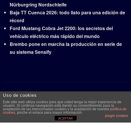
Nürburgring Nordschleife
Baja TT Cuenca 2026: todo listo para una edición de
récord
Ford Mustang Cobra Jet 2200: los secretos del
vehículo eléctrico más rápido del mundo
Brembo pone en marcha la producción en serie de
su sistema Sensify
Copyright © 2026 | Funciona con
WordPress
|
Frankfurt
Uso de cookies
News
por ThemeArile
Este sitio web utiliza cookies para que usted tenga la mejor experiencia de
usuario. Si continúa navegando está dando su consentimiento para la
aceptación de las mencionadas cookies y la aceptación de nuestra
política de
cookies
, pinche el enlace para mayor información.
plugin cookies
Quiénes
Aviso legal y
Publicidad
Contacto
ACEPTAR
somos
protección de