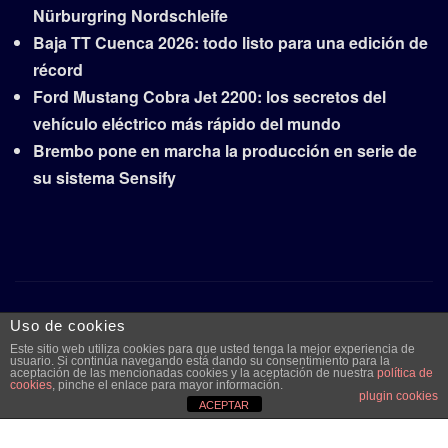
Nürburgring Nordschleife
Baja TT Cuenca 2026: todo listo para una edición de
récord
Ford Mustang Cobra Jet 2200: los secretos del
vehículo eléctrico más rápido del mundo
Brembo pone en marcha la producción en serie de
su sistema Sensify
Copyright © 2026 | Funciona con
WordPress
|
Frankfurt
Uso de cookies
News
por ThemeArile
Este sitio web utiliza cookies para que usted tenga la mejor experiencia de
usuario. Si continúa navegando está dando su consentimiento para la
aceptación de las mencionadas cookies y la aceptación de nuestra
política de
cookies
, pinche el enlace para mayor información.
plugin cookies
Quiénes
Aviso legal y
Publicidad
Contacto
ACEPTAR
somos
protección de