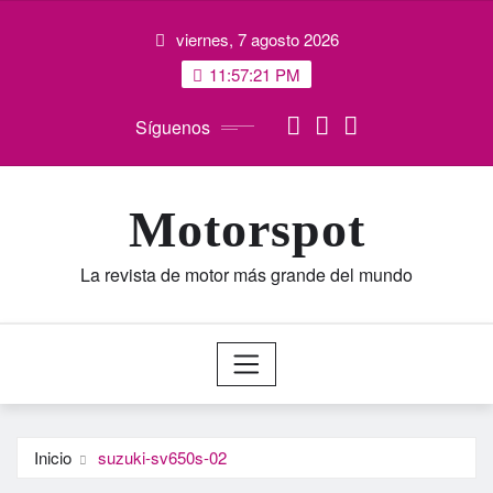
Saltar
viernes, 7 agosto 2026
al
contenido
11:57:22 PM
Síguenos
Motorspot
La revista de motor más grande del mundo
Inicio
suzuki-sv650s-02