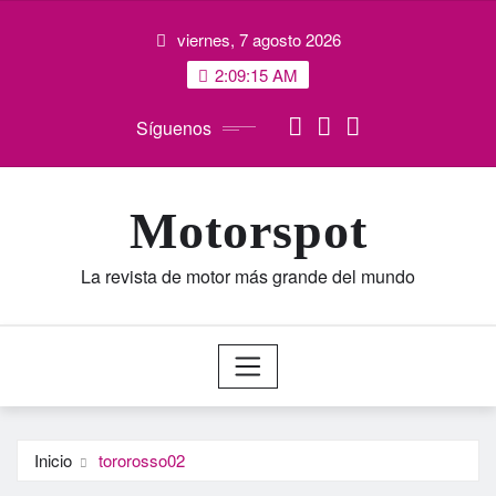
Saltar
viernes, 7 agosto 2026
al
contenido
2:09:16 AM
Síguenos
Motorspot
La revista de motor más grande del mundo
Inicio
tororosso02