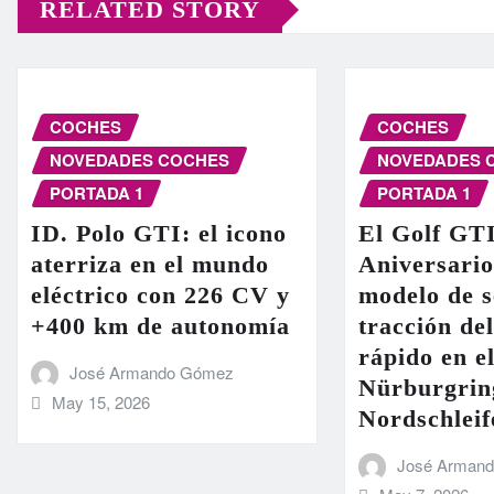
RELATED STORY
COCHES
COCHES
NOVEDADES COCHES
NOVEDADES 
PORTADA 1
PORTADA 1
ID. Polo GTI: el icono
El Golf GT
aterriza en el mundo
Aniversario
eléctrico con 226 CV y
modelo de s
+400 km de autonomía
tracción de
rápido en el
José Armando Gómez
Nürburgrin
May 15, 2026
Nordschleif
José Arman