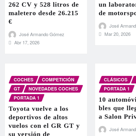
262 CV y 528 litros de
un laborato
maletero desde 26.215
de motorsp
€
José Arman
Mar 20, 2026
José Armando Gómez
Abr 17, 2026
COCHES
COMPETICIÓN
CLÁSICOS
GT
NOVEDADES COCHES
PORTADA 1
PORTADA 1
10 automóvi
bles que ll
Toyota vuelve a los
a Salon Pri
deportivos de altos
vuelos con el GR GT y
José Arman
su versión de