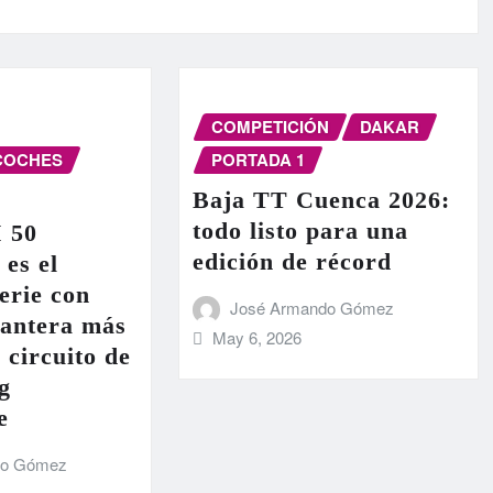
COMPETICIÓN
DAKAR
COCHES
PORTADA 1
Baja TT Cuenca 2026:
todo listo para una
I 50
edición de récord
 es el
erie con
José Armando Gómez
lantera más
May 6, 2026
 circuito de
g
e
do Gómez