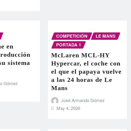
COMPETICIÓN
LE MANS
PORTADA 1
e en
producción
McLaren MCL-HY
 su sistema
Hypercar, el coche con
el que el papaya vuelve
a las 24 horas de Le
do Gómez
Mans
José Armando Gómez
May 4, 2026