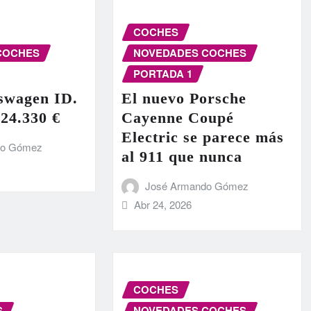
COCHES
COCHES
NOVEDADES COCHES
PORTADA 1
swagen ID.
El nuevo Porsche
 24.330 €
Cayenne Coupé
Electric se parece más
do Gómez
al 911 que nunca
José Armando Gómez
Abr 24, 2026
COCHES
S
NOVEDADES COCHES