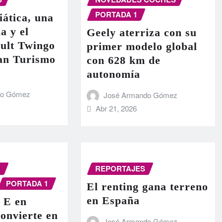
PORTADA 1
iática, una
a y el
Geely aterriza con su
ult Twingo
primer modelo global
ran Turismo
con 628 km de
autonomía
do Gómez
José Armando Gómez
Abr 21, 2026
N
REPORTAJES
PORTADA 1
El renting gana terreno
en España
 E en
onvierte en
José Armando Gómez