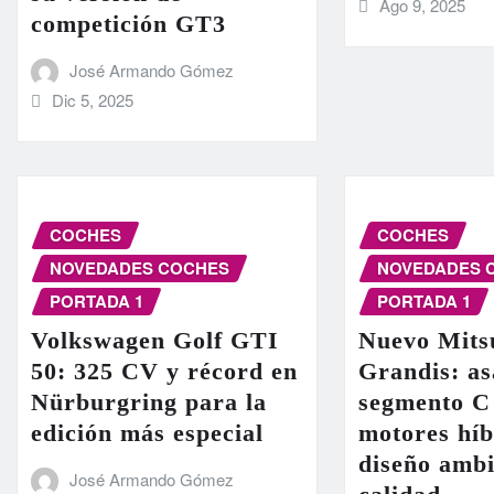
Ago 9, 2025
competición GT3
José Armando Gómez
Dic 5, 2025
COCHES
COCHES
NOVEDADES COCHES
NOVEDADES 
PORTADA 1
PORTADA 1
Volkswagen Golf GTI
Nuevo Mits
50: 325 CV y récord en
Grandis: as
Nürburgring para la
segmento C
edición más especial
motores híb
diseño ambi
José Armando Gómez