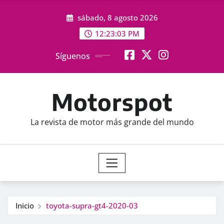
Saltar
sábado, 8 agosto 2026
al
contenido
12:23:05 PM
Síguenos
Motorspot
La revista de motor más grande del mundo
Inicio
toyota-supra-gt4-2020-03