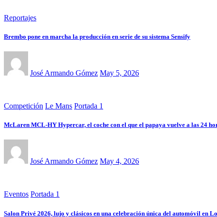
Reportajes
Brembo pone en marcha la producción en serie de su sistema Sensify
José Armando Gómez
May 5, 2026
Competición
Le Mans
Portada 1
McLaren MCL-HY Hypercar, el coche con el que el papaya vuelve a las 24 ho
José Armando Gómez
May 4, 2026
Eventos
Portada 1
Salon Privé 2026, lujo y clásicos en una celebración única del automóvil en L