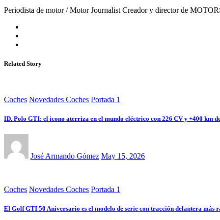
Periodista de motor / Motor Journalist Creador y director de MOTO
Related Story
Coches
Novedades Coches
Portada 1
ID. Polo GTI: el icono aterriza en el mundo eléctrico con 226 CV y +400 km 
José Armando Gómez
May 15, 2026
Coches
Novedades Coches
Portada 1
El Golf GTI 50 Aniversario es el modelo de serie con tracción delantera más r