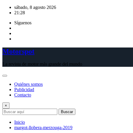
Saltar
sábado, 8 agosto 2026
al
21:28
contenido
Síguenos
Motorspot
La revista de motor más grande del mundo
Quiénes somos
Publicidad
Contacto
×
Buscar
Inicio
margot-llobera-merzouga-2019