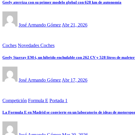
Geely aterriza con su primer modelo global con 628 km de autonomía
José Armando Gómez
Abr 21, 2026
Coches
Novedades Coches
Geely Starray EM-i, un híbrido enchufable con 262 CV y 528 litros de maleter
José Armando Gómez
Abr 17, 2026
Competición
Formula E
Portada 1
La Formula E en Madrid se convierte en un laboratorio de ideas de motorspo
José Armando Gómez
Mar 20, 2026