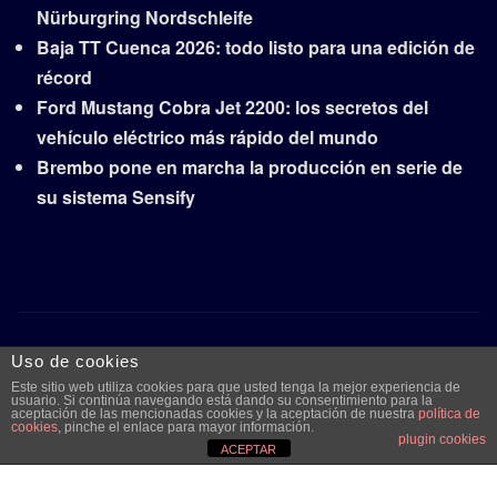
Nürburgring Nordschleife
Baja TT Cuenca 2026: todo listo para una edición de
récord
Ford Mustang Cobra Jet 2200: los secretos del
vehículo eléctrico más rápido del mundo
Brembo pone en marcha la producción en serie de
su sistema Sensify
Copyright © 2026 | Funciona con
WordPress
|
Frankfurt
Uso de cookies
News
por ThemeArile
Este sitio web utiliza cookies para que usted tenga la mejor experiencia de
usuario. Si continúa navegando está dando su consentimiento para la
aceptación de las mencionadas cookies y la aceptación de nuestra
política de
cookies
, pinche el enlace para mayor información.
plugin cookies
Quiénes
Aviso legal y
Publicidad
Contacto
ACEPTAR
somos
protección de