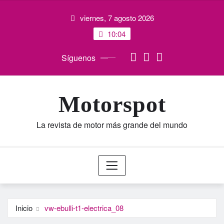
Saltar
viernes, 7 agosto 2026
al
contenido
10:04
Síguenos
Motorspot
La revista de motor más grande del mundo
Inicio
vw-ebulli-t1-electrica_08