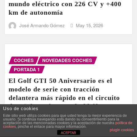
mundo eléctrico con 226 CV y +400
km de autonomía
José Armando Gómez
May 15, 2026
COCHES
NOVEDADES COCHES
PORTADA 1
El Golf GTI 50 Aniversario es el
modelo de serie con tracción
delantera más rápido en el circuito
de Nürburgring Nordschleife
Uso de cookies
Este sitio web utiliza cookies para que usted tenga la mejor experiencia de
José Armando Gómez
May 7, 2026
usuario. Si continúa navegando está dando su consentimiento para la
aceptación de las mencionadas cookies y la aceptación de nuestra
política de
cookies
, pinche el enlace para mayor información.
plugin cookies
ACEPTAR