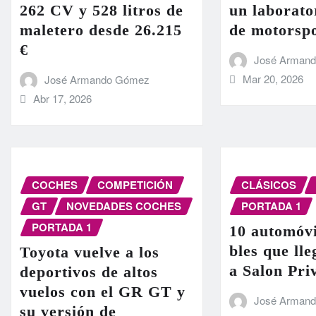
262 CV y 528 litros de
un laborato
maletero desde 26.215
de motorsp
€
José Arman
Mar 20, 2026
José Armando Gómez
Abr 17, 2026
COCHES
COMPETICIÓN
CLÁSICOS
GT
NOVEDADES COCHES
PORTADA 1
PORTADA 1
10 automóvi
bles que ll
Toyota vuelve a los
a Salon Pri
deportivos de altos
vuelos con el GR GT y
José Arman
su versión de