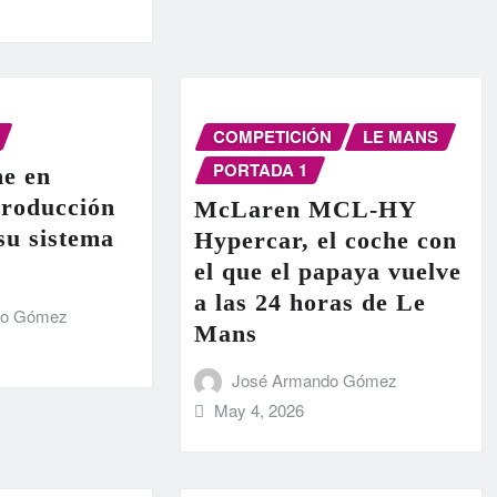
COMPETICIÓN
LE MANS
PORTADA 1
e en
producción
McLaren MCL-HY
 su sistema
Hypercar, el coche con
el que el papaya vuelve
a las 24 horas de Le
do Gómez
Mans
José Armando Gómez
May 4, 2026