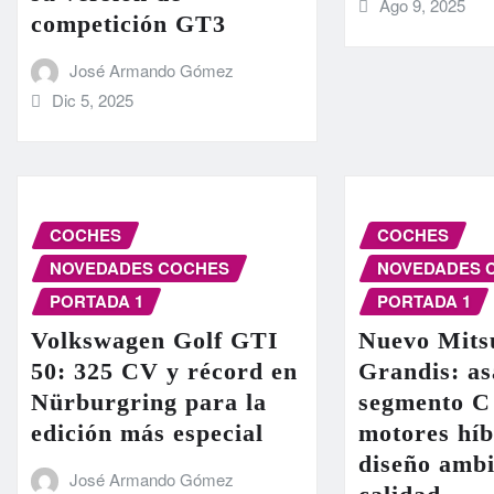
Ago 9, 2025
competición GT3
José Armando Gómez
Dic 5, 2025
COCHES
COCHES
NOVEDADES COCHES
NOVEDADES 
PORTADA 1
PORTADA 1
Volkswagen Golf GTI
Nuevo Mits
50: 325 CV y récord en
Grandis: as
Nürburgring para la
segmento C
edición más especial
motores híb
diseño ambi
José Armando Gómez