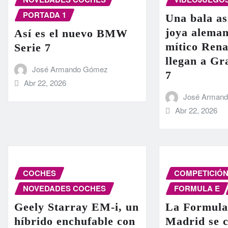
PORTADA 1
Una bala as
joya aleman
Así es el nuevo BMW
mítico Rena
Serie 7
llegan a G
José Armando Gómez
7
Abr 22, 2026
José Arman
Abr 22, 2026
COCHES
COMPETICIÓ
NOVEDADES COCHES
FORMULA E
Geely Starray EM-i, un
La Formula
híbrido enchufable con
Madrid se c