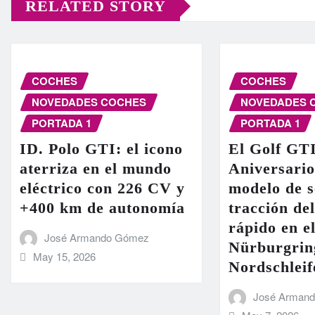
RELATED STORY
COCHES
COCHES
NOVEDADES COCHES
NOVEDADES 
PORTADA 1
PORTADA 1
ID. Polo GTI: el icono
El Golf GT
aterriza en el mundo
Aniversario
eléctrico con 226 CV y
modelo de s
+400 km de autonomía
tracción de
rápido en el
José Armando Gómez
Nürburgrin
May 15, 2026
Nordschleif
José Arman