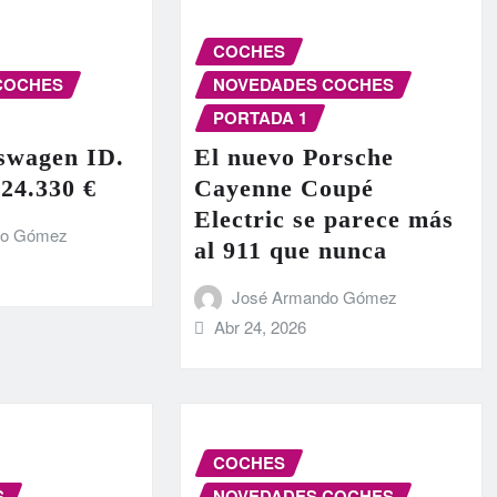
COCHES
COCHES
NOVEDADES COCHES
PORTADA 1
swagen ID.
El nuevo Porsche
 24.330 €
Cayenne Coupé
Electric se parece más
do Gómez
al 911 que nunca
José Armando Gómez
Abr 24, 2026
COCHES
S
NOVEDADES COCHES