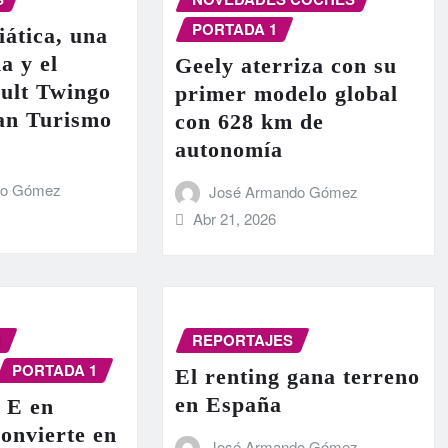
PORTADA 1
iática, una
a y el
Geely aterriza con su
ult Twingo
primer modelo global
ran Turismo
con 628 km de
autonomía
do Gómez
José Armando Gómez
Abr 21, 2026
N
REPORTAJES
PORTADA 1
El renting gana terreno
en España
 E en
onvierte en
José Armando Gómez