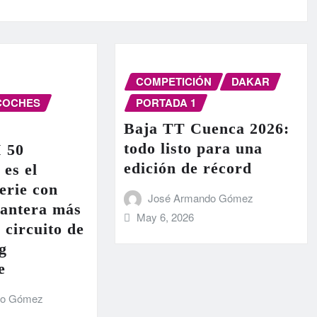
COMPETICIÓN
DAKAR
COCHES
PORTADA 1
Baja TT Cuenca 2026:
todo listo para una
I 50
edición de récord
 es el
erie con
José Armando Gómez
lantera más
May 6, 2026
 circuito de
g
e
do Gómez