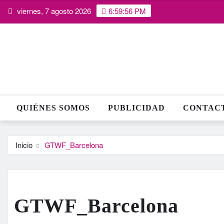
Saltar
viernes, 7 agosto 2026
6:59:57 PM
al
contenido
QUIÉNES SOMOS
PUBLICIDAD
CONTAC
Inicio
GTWF_Barcelona
GTWF_Barcelona