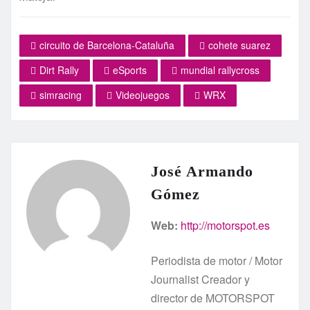
circuito de Barcelona-Cataluña
cohete suarez
Dirt Rally
eSports
mundial rallycross
simracing
Videojuegos
WRX
José Armando
Gómez
Web:
http://motorspot.es
Periodista de motor / Motor
Journalist Creador y
director de MOTORSPOT