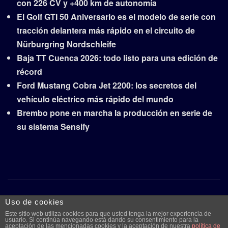
con 226 CV y +400 km de autonomía
El Golf GTI 50 Aniversario es el modelo de serie con
tracción delantera más rápido en el circuito de
Nürburgring Nordschleife
Baja TT Cuenca 2026: todo listo para una edición de
récord
Ford Mustang Cobra Jet 2200: los secretos del
vehículo eléctrico más rápido del mundo
Brembo pone en marcha la producción en serie de
su sistema Sensify
Copyright © 2026 | Funciona con
WordPress
|
Frankfurt
Uso de cookies
News
por ThemeArile
Este sitio web utiliza cookies para que usted tenga la mejor experiencia de
usuario. Si continúa navegando está dando su consentimiento para la
aceptación de las mencionadas cookies y la aceptación de nuestra
política de