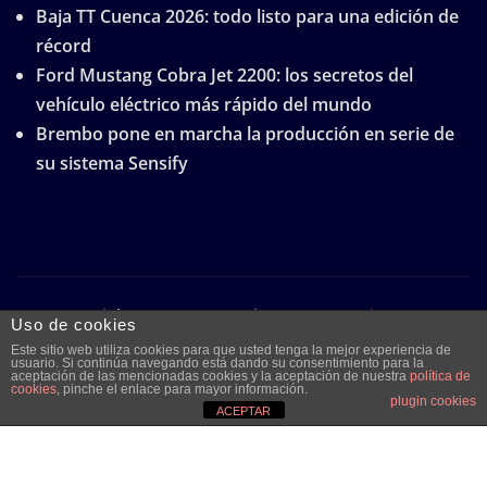
Baja TT Cuenca 2026: todo listo para una edición de
récord
Ford Mustang Cobra Jet 2200: los secretos del
vehículo eléctrico más rápido del mundo
Brembo pone en marcha la producción en serie de
su sistema Sensify
Copyright © 2026 | Funciona con
WordPress
|
Uso de cookies
Frankfurt News
por ThemeArile
Este sitio web utiliza cookies para que usted tenga la mejor experiencia de
usuario. Si continúa navegando está dando su consentimiento para la
aceptación de las mencionadas cookies y la aceptación de nuestra
política de
cookies
, pinche el enlace para mayor información.
plugin cookies
Quiénes
Aviso legal y
Publicidad
Contacto
ACEPTAR
somos
protección de
datos