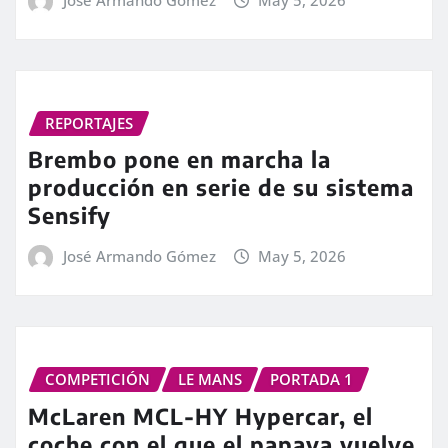
José Armando Gómez
May 5, 2026
REPORTAJES
Brembo pone en marcha la
producción en serie de su sistema
Sensify
José Armando Gómez
May 5, 2026
COMPETICIÓN
LE MANS
PORTADA 1
McLaren MCL-HY Hypercar, el
coche con el que el papaya vuelve