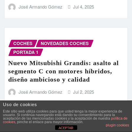
José Armando Gómez
Jul 4, 2025
COCHES
NOVEDADES COCHES
PORTADA 1
Nuevo Mitsubishi Grandis: asalto al
segmento C con motores híbridos,
diseño ambicioso y calidad
José Armando Gómez
Jul 2, 2025
Uso de cookies
Este sitio web utiliza cookies para que usted tenga la mejor experiencia de
usuario. Si continúa navegando está dando su consentimiento para la
aceptación de las mencionadas cookies y la aceptación de nuestra
política de
cookies
, pinche el enlace para mayor información.
plugin cookies
COCHES
NOVEDADES COCHES
ACEPTAR